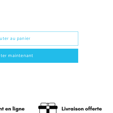
r
uter au panier
ter maintenant