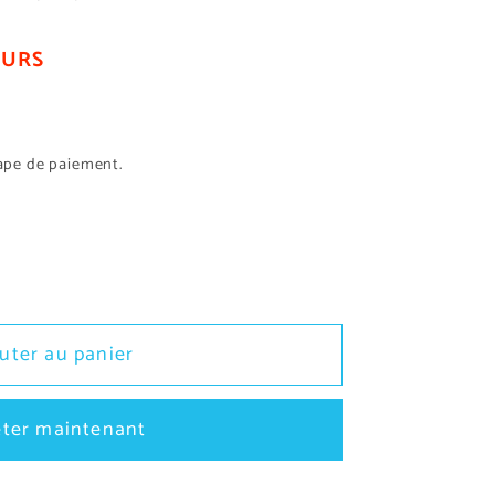
OURS
tape de paiement.
r
uter au panier
ter maintenant