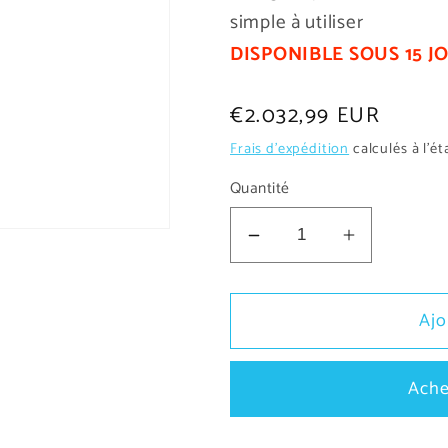
simple à utiliser
DISPONIBLE SOUS 15 J
Prix
€2.032,99 EUR
habituel
Frais d'expédition
calculés à l'é
Quantité
Réduire
Augmente
la
la
quantité
quantité
Ajo
de
de
Chargeur
Chargeur
de
de
Ache
voiture
voiture
électrique
électrique