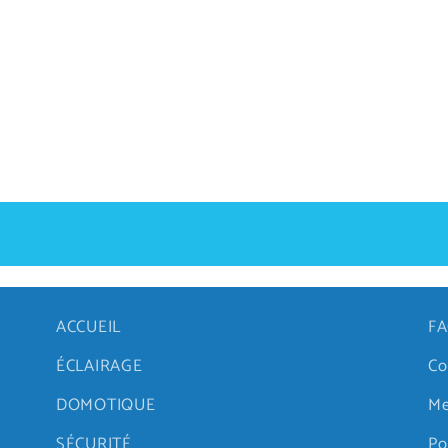
ACCUEIL
FA
ÉCLAIRAGE
Co
DOMOTIQUE
Me
SÉCURITÉ
Po