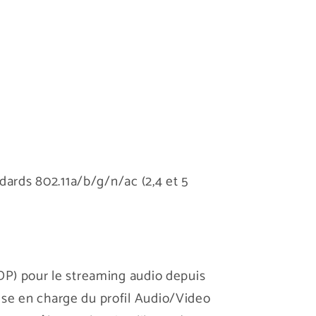
ndards 802.11a/b/g/n/ac (2,4 et 5
2DP) pour le streaming audio depuis
ise en charge du profil Audio/Video