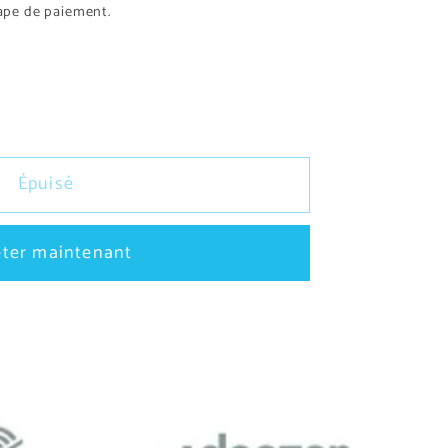
tape de paiement.
r
Épuisé
ter maintenant