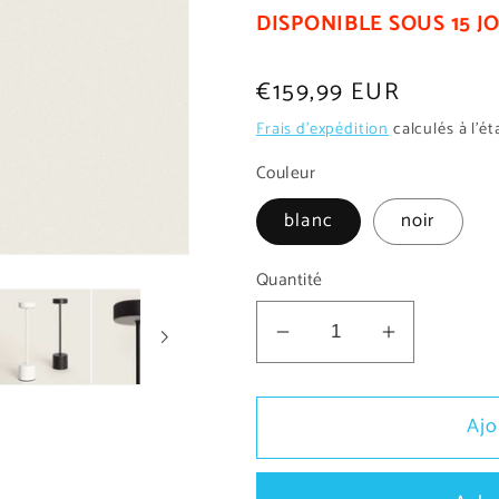
DISPONIBLE SOUS 15 J
Prix
€159,99 EUR
habituel
Frais d'expédition
calculés à l'é
Couleur
blanc
noir
Quantité
Réduire
Augmente
la
la
quantité
quantité
Ajo
de
de
Lampe
Lampe
à
à