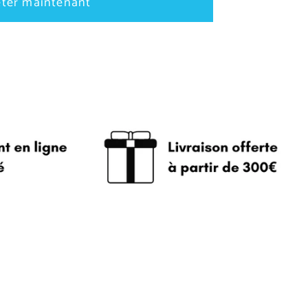
ter maintenant
able