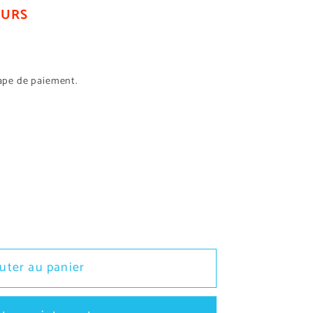
OURS
tape de paiement.
r
uter au panier