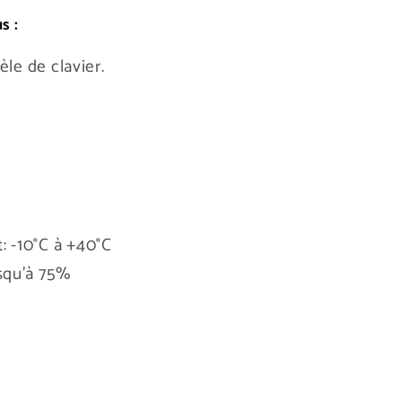
s :
e de clavier.
 -10°C à +40°C
squ'à 75%