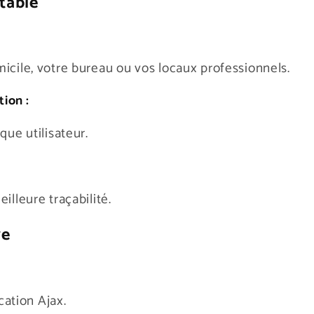
table
icile, votre bureau ou vos locaux professionnels.
tion :
que utilisateur.
illeure traçabilité.
ve
cation Ajax.