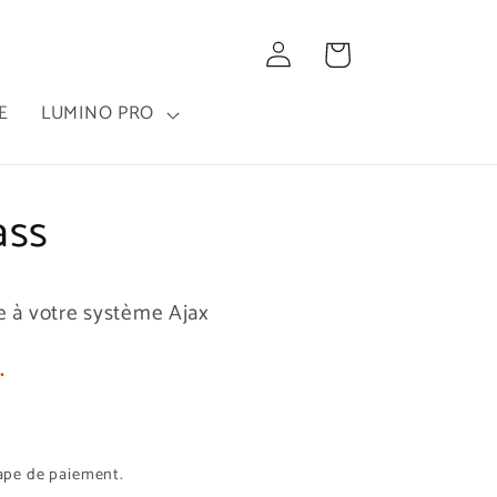
Connexion
Panier
E
LUMINO PRO
ass
e à votre système Ajax
.
tape de paiement.