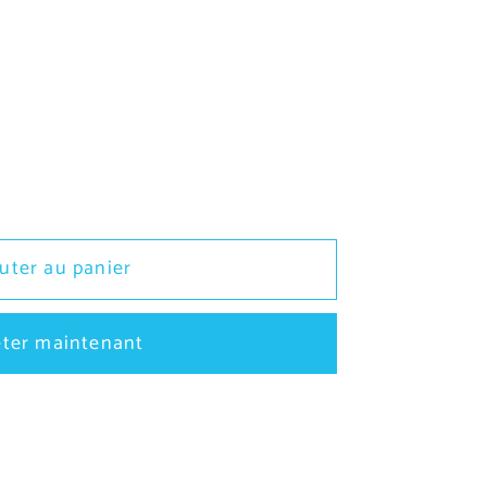
r
uter au panier
ter maintenant