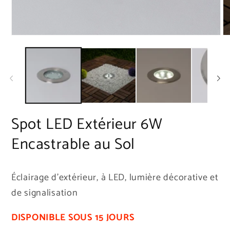
Ouvrir
Ou
le
le
média
mé
1
2
dans
da
une
un
fenêtre
fe
modale
mo
Spot LED Extérieur 6W
Encastrable au Sol
Éclairage d’extérieur, à LED, lumière décorative et
de signalisation
DISPONIBLE SOUS 15 JOURS