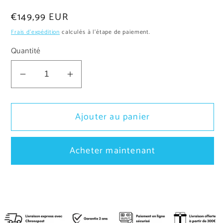
Prix
€149,99 EUR
habituel
Frais d'expédition
calculés à l'étape de paiement.
Quantité
Réduire
Augmenter
la
la
quantité
quantité
Ajouter au panier
de
de
Spot
Spot
LED
LED
Acheter maintenant
Extérieur
Extérieur
6W
6W
Encastrable
Encastrable
au
au
Sol
Sol