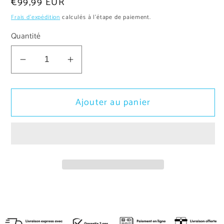
Prix
€99,99 EUR
habituel
Frais d'expédition
calculés à l'étape de paiement.
Quantité
Réduire
Augmenter
la
la
quantité
quantité
Ajouter au panier
de
de
Suspension
Suspension
Métal
Métal
et
et
Verre
Verre
Windsor
Windsor