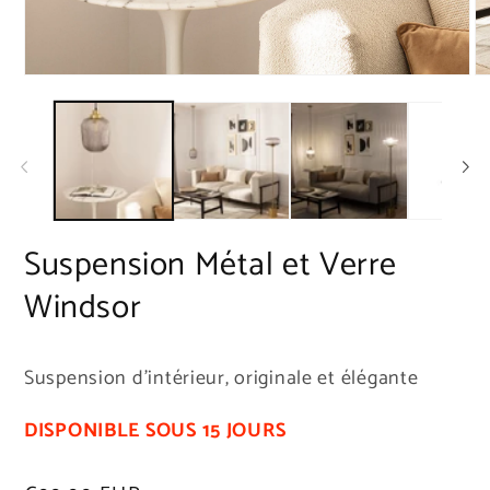
Ouvrir
Ou
le
le
média
mé
1
2
dans
da
une
un
fenêtre
fe
modale
mo
Suspension Métal et Verre
Windsor
Suspension d'intérieur, originale et élégante
DISPONIBLE SOUS 15 JOURS