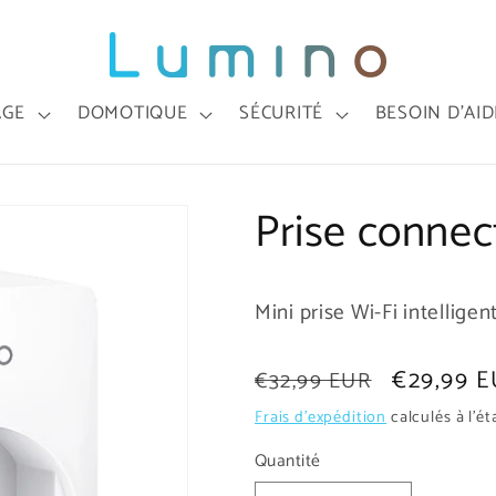
AGE
DOMOTIQUE
SÉCURITÉ
BESOIN D'AID
Prise connec
Mini prise Wi-Fi intelligen
Prix
Prix
€29,99 
€32,99 EUR
habituel
soldé
Frais d'expédition
calculés à l'é
Quantité