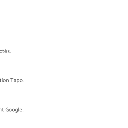
ctés.
tion Tapo.
nt Google.