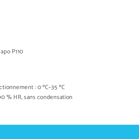
 Tapo P110
ctionnement : 0 ºC–35 ºC
90 % HR, sans condensation